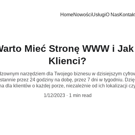
Home
Nowości
Usługi
O Nas
Kontak
arto Mieć Stronę WWW i Jak
Klienci?
odzownym narzędziem dla Twojego biznesu w dzisiejszym cyfrow
ustannie przez 24 godziny na dobę, przez 7 dni w tygodniu. Dzię
a dla klientów o każdej porze, niezależnie od ich lokalizacji cz
1/12/2023
1 min read