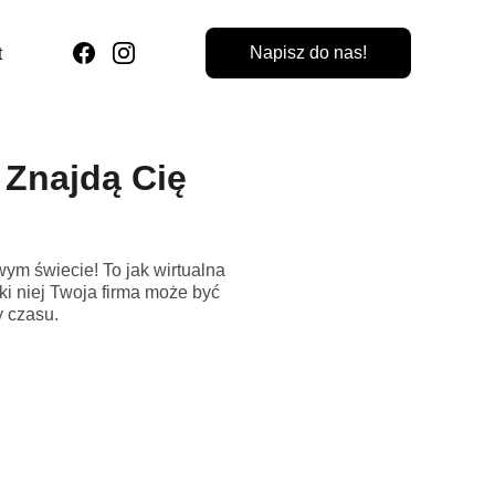
Napisz do nas!
t
 Znajdą Cię
ym świecie! To jak wirtualna
ki niej Twoja firma może być
y czasu.