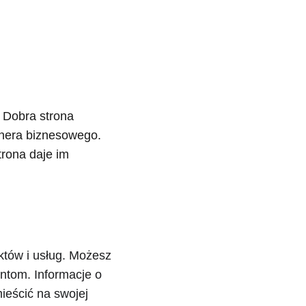
 Dobra strona 
tnera biznesowego. 
trona daje im 
któw i usług. Możesz 
entom. Informacje o 
ieścić na swojej 